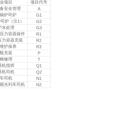
业项目
项目代号
备安全管理
A
锅炉司炉
G1
司炉（注1）
G2
炉水处理
G3
压力容器操作
R1
压力容器充装
R2
维护保养
R3
瓶充装
P
梯修理
T
重机指挥
Q1
重机司机
Q2
车司机
N1
观光列车司机
N2