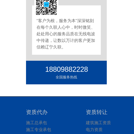
“客户为根，服务为本”深深铭刻
在每个久联人心中，时时微笑、
处处用心的服务品质在无线电波
中传递，让数以万计的客户更加
信赖辽宁久联。
18809882228
全国服务热线
资质代办
资质转让
施工总承包
建筑施工资质
施工专业承包
电力资质