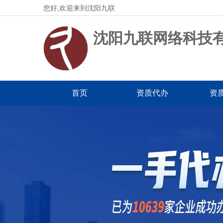
您好,欢迎来到沈阳九联
沈阳九联网络科技
首页
资质代办
资