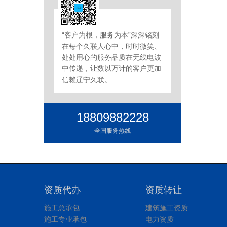
“客户为根，服务为本”深深铭刻
在每个久联人心中，时时微笑、
处处用心的服务品质在无线电波
中传递，让数以万计的客户更加
信赖辽宁久联。
18809882228
全国服务热线
资质代办
资质转让
施工总承包
建筑施工资质
施工专业承包
电力资质