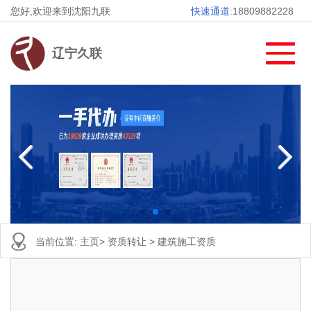
您好,欢迎来到沈阳九联
快速通道:
18809882228
辽宁久联
当前位置:
主页
>
资质转让
>
建筑施工资质