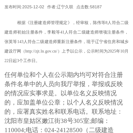
发布时间:2025-12-02
作者:辽宁久联
点击数:58187
根据《注册建造师管理规定》，经审核，陈伟
等8
人符合二级
建造师初始注册条件，李毅
等41
人符合二级建造师增项注册条件，
张英等143人符合二级建
造师重新注册条件，
现于辽宁省住房和城乡
建设厅网（http://zjt.ln.gov.cn/）上予以公示，公示时间为2025年10月
22日起3个工作日。
任何单位和个人在公示期内均可对符合注册
条件名单中的人员向我厅举报，举报或反映
的情况应实事求是。以单位名义反映情况
的，应加盖单位公章；以个人名义反映情况
的，应署真实姓名和联系电话。联系地址：
沈阳市皇姑区嫩江街38号305室;邮编：
110004;电话：024-24128500（二级建造