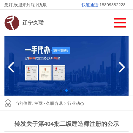
您好,欢迎来到沈阳九联
快速通道:
18809882228
辽宁久联
当前位置:
主页
>
久联咨讯
>
行业动态
转发关于第404批二级建造师注册的公示